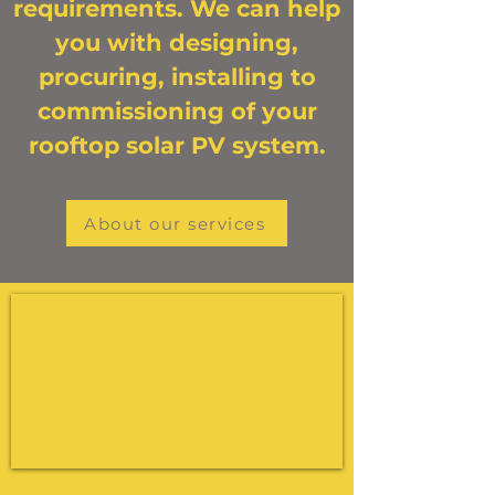
requirements. We can help
you with designing,
procuring, installing to
commissioning of your
rooftop solar PV system.
About our services