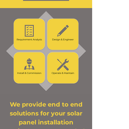
We provide end to end
solutions for your solar
panel installation